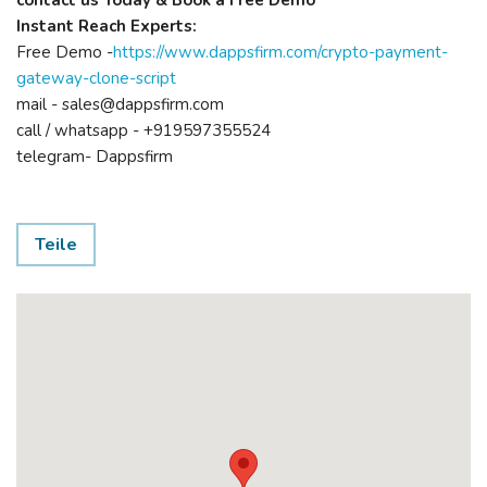
contact us Today & Book a Free Demo
Instant Reach Experts:
Free Demo -
https://www.dappsfirm.com/crypto-payment-
gateway-clone-script
mail - sales@dappsfirm.com
call / whatsapp - +919597355524
telegram- Dappsfirm
Teile