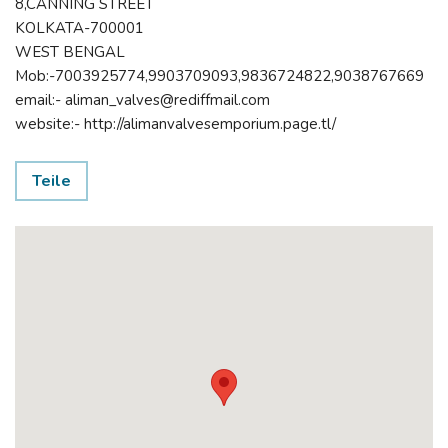
8,CANNING STREET
KOLKATA-700001
WEST BENGAL
Mob:-7003925774,9903709093,9836724822,9038767669
email:- aliman_valves@rediffmail.com
website:- http://alimanvalvesemporium.page.tl/
Teile